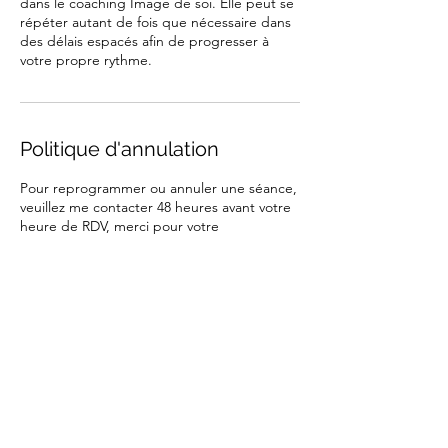
dans le coaching Image de soi. Elle peut se
répéter autant de fois que nécessaire dans
des délais espacés afin de progresser à
votre propre rythme.
Politique d'annulation
Pour reprogrammer ou annuler une séance,
veuillez me contacter 48 heures avant votre
heure de RDV, merci pour votre
compréhension.
Coordonnées
Rue de l'Etoile 11, 1301 Wavre, Belgium
+32474288469
photographiedelle@gmail.com