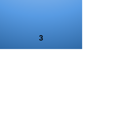
3
Ce que les autres
pensent de moi
L'opinion que les autres ont de
moi est inévitablement présente
dans notre conscience. Nous ne
pouvons nier l'importance du
regard extérieur dans la
construction de notre propre
image. Chaque jour, nos