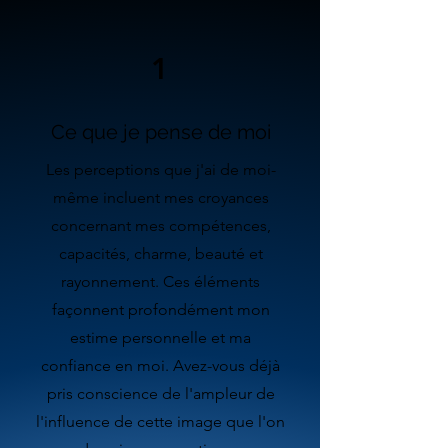
1
Ce que je pense de moi
Les perceptions que j'ai de moi-
même incluent mes croyances
concernant mes compétences,
capacités, charme, beauté et
rayonnement. Ces éléments
façonnent profondément mon
estime personnelle et ma
confiance en moi. Avez-vous déjà
pris conscience de l'ampleur de
l'influence de cette image que l'on